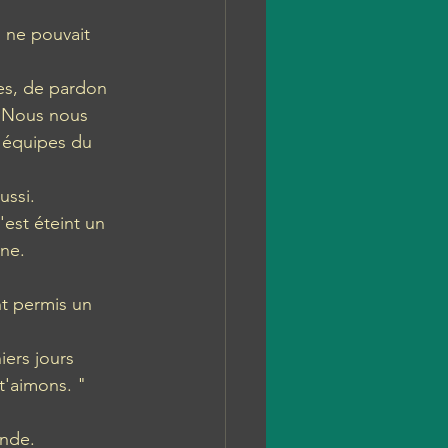
l ne pouvait 
es, de pardon 
. Nous nous 
s équipes du 
ssi. 
'est éteint un 
ne. 
t permis un 
ers jours 
t'aimons. " 
onde.