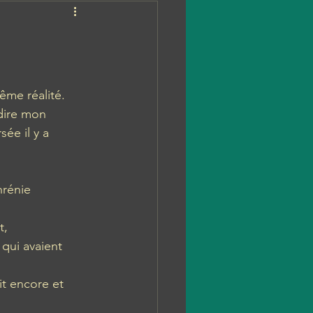
ême réalité. 
dire mon 
sée il y a 
rénie 
t, 
qui avaient 
 
it encore et 