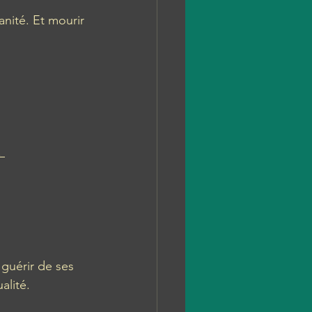
ité. Et mourir 
 
guérir de ses 
alité. 