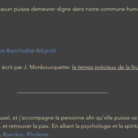
chacun puisse demeurer digne dans notre commune human
ie
#spiritualité
#dignité
e écrit par J. Monbourquette: 
le temps précieux de la fin.
usel, et j'accompagne la personne afin qu'elle puisse se 
 et retrouver la paix. En alliant la psychologie et la spiritu
, 
#pardon
, 
#findevie
.