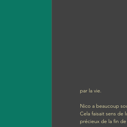
par la vie. 
Nico a beaucoup souff
Cela faisait sens de 
précieux de la fin de 