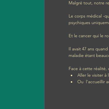
Malgré tout, notre r
Le corps médical -qua
psychiques uniqueme
Et le cancer qui le r
Il avait 47 ans quan
maladie étant beauco
Face à cette réalité
Aller le visiter 
Ou  l'accueillir