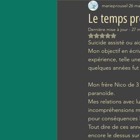
marieprousel
26 ma
Le temps pré
Dernière mise à jour :
27 m
Noté NaN étoiles s
Suicide assisté ou ai
Mon objectif en écri
expérience, telle une 
quelques années fut
Mon frère Nico de 3 
paranoïde.  
Mes relations avec lu
incompréhensions mut
pour conséquences l'
Tout dire de ces anné
encore le dessus sur