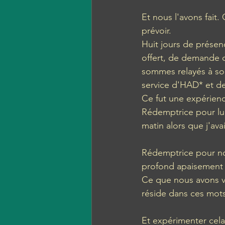
Et nous l'avons fait.
prévoir. 
Huit jours de présen
offert, de demande de
sommes relayés à son
service d'HAD* et de 
Ce fut une expérienc
Rédemptrice pour lui 
matin alors que j'ava
Rédemptrice pour no
profond apaisement in
Ce que nous avons vo
réside dans ces mots
Et expérimenter cela 