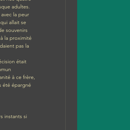
sque adultes. 
avec la peur 
ui allait se 
de souvenirs 
à la proximité 
daient pas la 
ision était 
mmun 
ité à ce frère, 
s été épargné 
 instants si 