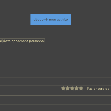
découvrir mon activité
il
développement personnel
Noté 0 étoile sur 5.
Pas encore de 