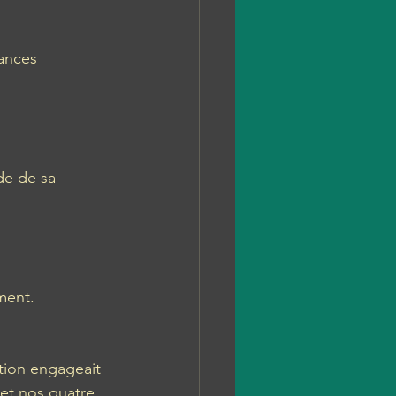
ances 
de de sa 
ment. 
tion engageait 
et nos quatre 