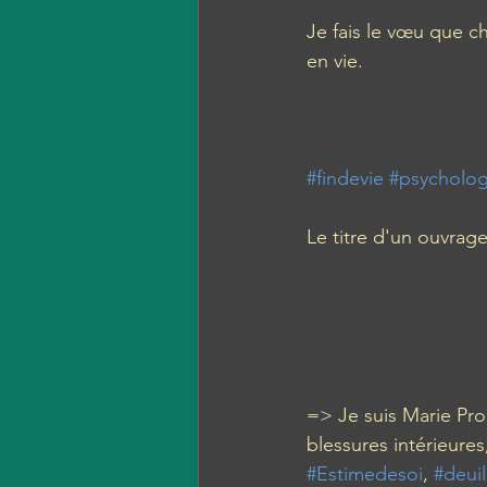
Je fais le vœu que 
en vie.
#findevie
#psycholog
Le titre d'un ouvrag
=> Je suis Marie Pro
blessures intérieures,
#Estimedesoi
, 
#deuil