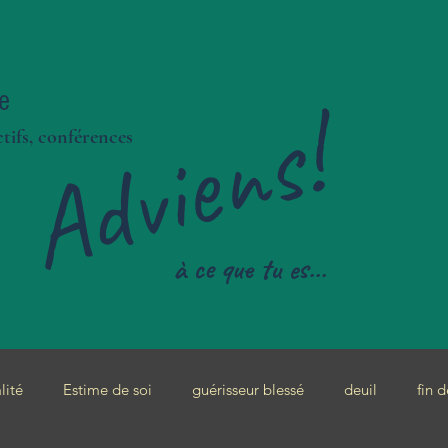
e
Adviens!
tifs, conférences
à ce que tu es...
lité
Estime de soi
guérisseur blessé
deuil
fin d