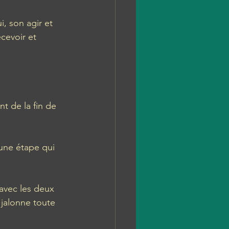
, son agir et 
ecevoir et 
t de la fin de 
 une étape qui 
avec les deux 
 jalonne toute 