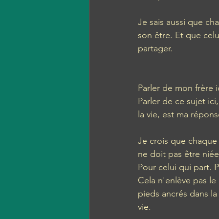
Je sais aussi que cha
son être. Et que celu
partager.
Parler de mon frère i
Parler de ce sujet i
la vie, est ma répon
Je crois que chaque p
ne doit pas être nié
Pour celui qui part. 
Cela n'enlève pas le
pieds ancrés dans la 
vie.