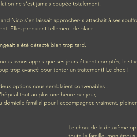
elation ne s'est jamais coupée totalement. 
nd Nico s'en laissait approcher- s'attachait à ses souffr
nt. Elles prenaient tellement de place… 
ongeait a été détecté bien trop tard.
d nous avons appris que ses jours étaient comptés, le sta
up trop avancé pour tenter un traitement! Le choc !
, deux options nous semblaient convenables : 
à l'hôpital tout au plus une heure par jour, 
 au domicile familial pour l'accompagner, vraiment, pleine
Le choix de la deuxième op
toute la famille, mon époux 