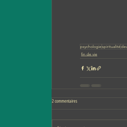
psychologie
spiritualité
deu
fin de vie
2 commentaires