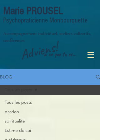
Marie PROUSEL
Psychopraticienne Monbourquette
Accompagnement individuel, ateliers collectifs,
conférences
Adviens!
à ce que tu es...
BLOG
Tous les posts
Tous les posts
pardon
spiritualité
Estime de soi
guérisseur