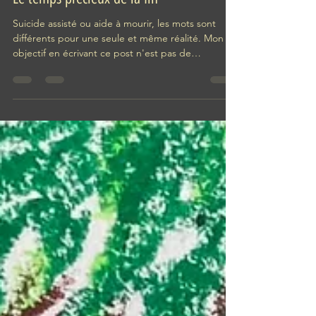
26 mai 2025
3 min de lecture
Le temps précieux de la fin
Suicide assisté ou aide à mourir, les mots sont
différents pour une seule et même réalité. Mon
objectif en écrivant ce post n'est pas de
convaincre, mais je veux juste dire mon
expérience, telle une matière à réflexion. Cette
réalité que j'ai vécue et traversée il y a quelques
années fut une expérience fondatrice. Il s'agit de
mon frère ...